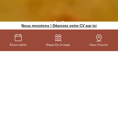
Nous recrutons ! Déposez votre CV par ici
Réservation
Repas De Groupe
Nous Trouver
Une nouvelle page s’ouvre
au Ponte Vecchio
Depuis le 11 mars 2025, nous avons le plaisir
de reprendre les rênes du restaurant. C’est
avec enthousiasme et passion que nous vous
accueillerons dans ce lieu que nous
souhaitons chaleureux et convivial.