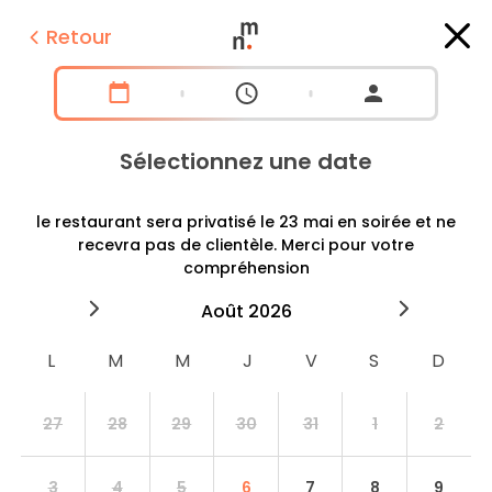
Retour
Sélectionnez une date
le restaurant sera privatisé le 23 mai en soirée et ne
recevra pas de clientèle. Merci pour votre
compréhension
2026
août
2026
septe
27
28
29
30
31
1
2
3
4
5
6
7
8
9